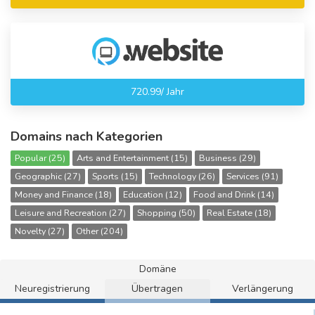
720.99/ Jahr
Domains nach Kategorien
Popular (25)
Arts and Entertainment (15)
Business (29)
Geographic (27)
Sports (15)
Technology (26)
Services (91)
Money and Finance (18)
Education (12)
Food and Drink (14)
Leisure and Recreation (27)
Shopping (50)
Real Estate (18)
Novelty (27)
Other (204)
Domäne
Neuregistrierung
Übertragen
Verlängerung