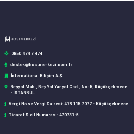
0850 474 7 474
destek@hostmerkezi.com.tr
İnternational Bilişim A.Ş.
Beşyol Mah., Beş Yol Yanyol Cad., No: 5, Küçükçekmece
- İSTANBUL
Vergi No ve Vergi Dairesi: 478 115 7077 - Küçükçekmece
Ticaret Sicil Numarası: 470731-5