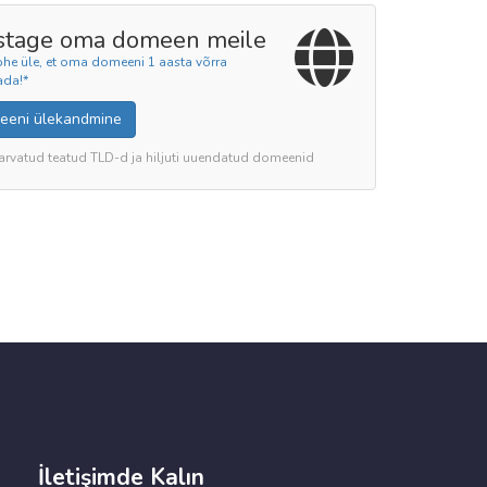
stage oma domeen meile
ohe üle, et oma domeeni 1 aasta võrra
ada!*
eeni ülekandmine
 arvatud teatud TLD-d ja hiljuti uuendatud domeenid
İletişimde Kalın