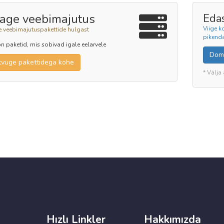
sage veebimajutus
Eda
Viige k
e veebimajutuspakettide hulgast
pikend
on paketid, mis sobivad igale eelarvele
Dom
tvuge pakettidega kohe
* Välja
Hızlı Linkler
Hakkımızda