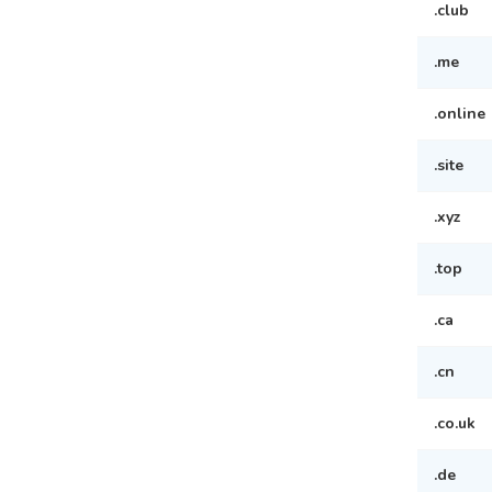
.club
.me
.online
.site
.xyz
.top
.ca
.cn
.co.uk
.de