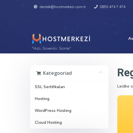
destek@hostmerkezi.com.tr
0850 474 7 474
Av
"Hızlı, Güvenilir, Sizinle"
Reg
Kategooriad
Leidke o
SSL Sertifikaları
Hosting
WordPress Hosting
Cloud Hosting