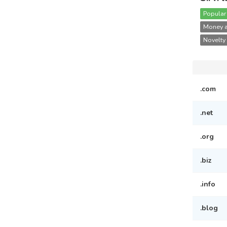
Popular
Money a
Novelty 
.com
.net
.org
.biz
.info
.blog