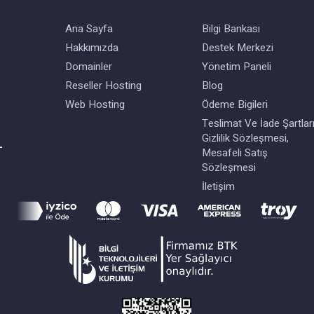
Ana Sayfa
Bilgi Bankası
Hakkımızda
Destek Merkezi
Domainler
Yönetim Paneli
Reseller Hosting
Blog
Web Hosting
Ödeme Bigileri
,
Teslimat Ve İade Şartları
Gizlilik Sözleşmesi,
-
Mesafeli Satış
Sözleşmesi
İletişim