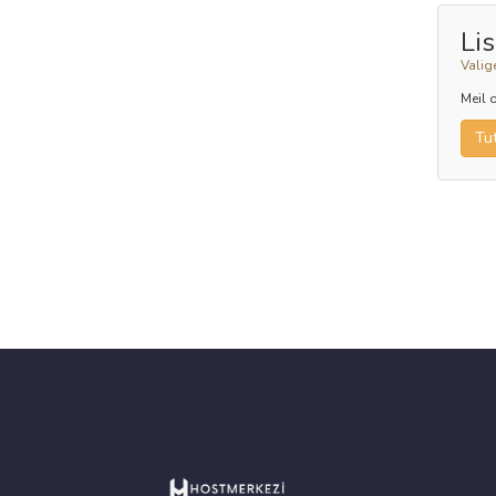
Li
Valig
Meil 
Tu