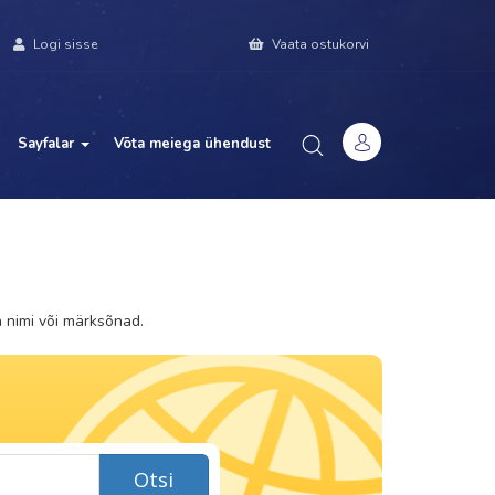
Logi sisse
Registreeri
Vaata ostukorvi
Sayfalar
Võta meiega ühendust
 nimi või märksõnad.
Otsi