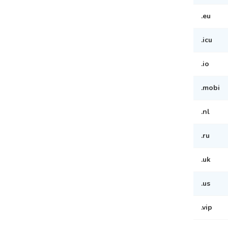
.eu
.icu
.io
.mobi
.nl
.ru
.uk
.us
.vip