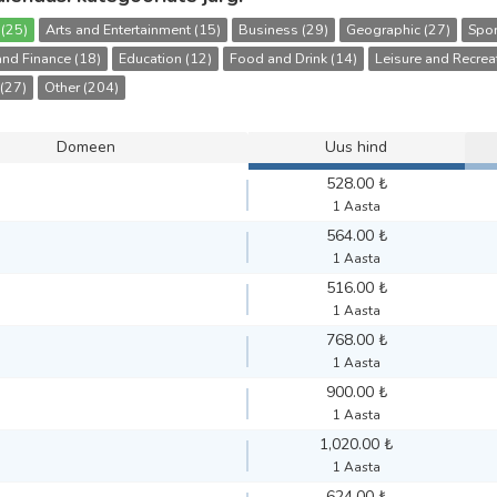
 (25)
Arts and Entertainment (15)
Business (29)
Geographic (27)
Spor
nd Finance (18)
Education (12)
Food and Drink (14)
Leisure and Recrea
(27)
Other (204)
Domeen
Uus hind
528.00 ₺
1 Aasta
564.00 ₺
1 Aasta
516.00 ₺
1 Aasta
768.00 ₺
1 Aasta
900.00 ₺
1 Aasta
1,020.00 ₺
1 Aasta
624.00 ₺