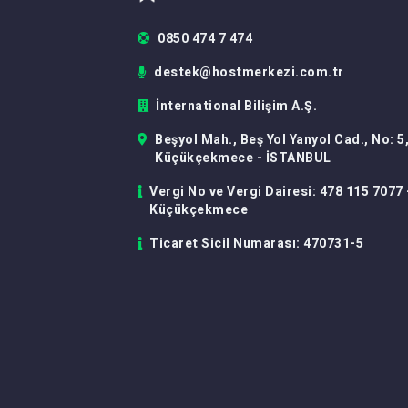
0850 474 7 474
destek@hostmerkezi.com.tr
İnternational Bilişim A.Ş.
Beşyol Mah., Beş Yol Yanyol Cad., No: 5
Küçükçekmece - İSTANBUL
Vergi No ve Vergi Dairesi: 478 115 7077 
Küçükçekmece
Ticaret Sicil Numarası: 470731-5