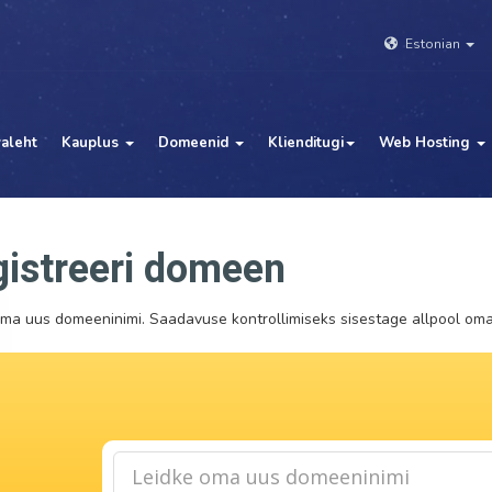
Estonian
aleht
Kauplus
Domeenid
Klienditugi
Web Hosting
istreeri domeen
ma uus domeeninimi. Saadavuse kontrollimiseks sisestage allpool oma