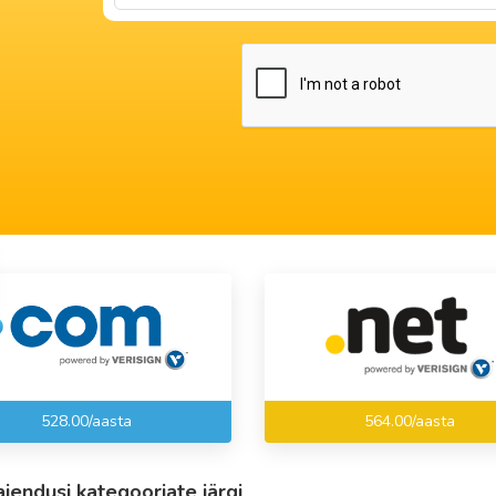
528.00/aasta
564.00/aasta
laiendusi kategooriate järgi