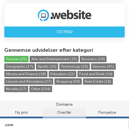
720.99/år
Gennemse udvidelser efter kategori
Popular (25)
Arts and Entertainment (15)
Business (29)
Geographic (27)
Sports (15)
Technology (26)
Services (91)
Money and Finance (18)
Education (12)
Food and Drink (14)
Leisure and Recreation (27)
Shopping (50)
Real Estate (18)
Novelty (27)
Other (204)
Domæne
Ny pris
Overfør
Fornyelse
.com