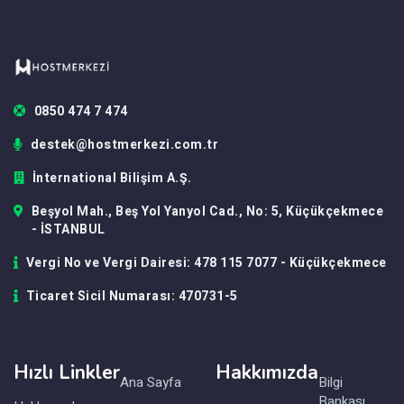
0850 474 7 474
destek@hostmerkezi.com.tr
İnternational Bilişim A.Ş.
Beşyol Mah., Beş Yol Yanyol Cad., No: 5, Küçükçekmece
- İSTANBUL
Vergi No ve Vergi Dairesi: 478 115 7077 - Küçükçekmece
Ticaret Sicil Numarası: 470731-5
Hızlı Linkler
Hakkımızda
Ana Sayfa
Bilgi
Bankası