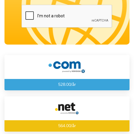
528.00/år
564.00/år